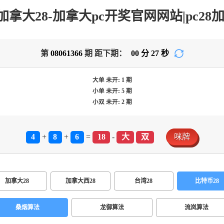
第
08061366
期 距下期：
00
分
27
秒
大单
未开:
1
期
小单
未开:
5
期
小双
未开:
2
期
4
+
8
+
6
=
18
-
大
双
咪牌
加拿大28
加拿大西28
台湾28
比特币28
桑烟算法
龙御算法
流岚算法