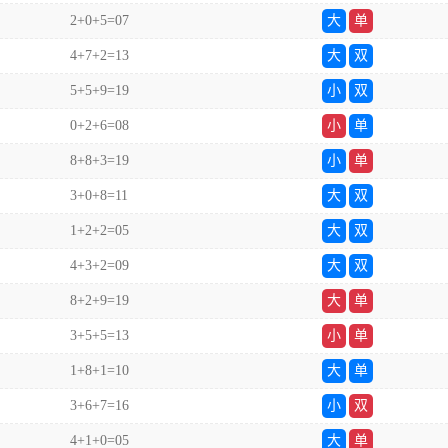
2+0+5=07
大
单
4+7+2=13
大
双
5+5+9=19
小
双
0+2+6=08
小
单
8+8+3=19
小
单
3+0+8=11
大
双
1+2+2=05
大
双
4+3+2=09
大
双
8+2+9=19
大
单
3+5+5=13
小
单
1+8+1=10
大
单
3+6+7=16
小
双
4+1+0=05
大
单