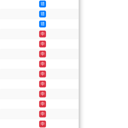
错
错
错
中
中
中
中
中
中
中
中
中
中