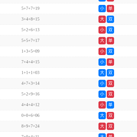
5+7+7=19
小
单
3+4+8=15
大
双
5+2+6=13
小
双
5+5+7=17
大
单
1+3+5=09
小
双
7+4+4=15
小
单
1+1+1=03
大
双
4+7+3=14
小
双
5+2+9=16
小
双
4+4+4=12
小
单
0+0+6=06
大
双
8+9+7=24
大
双
7+0+4=11
大
单