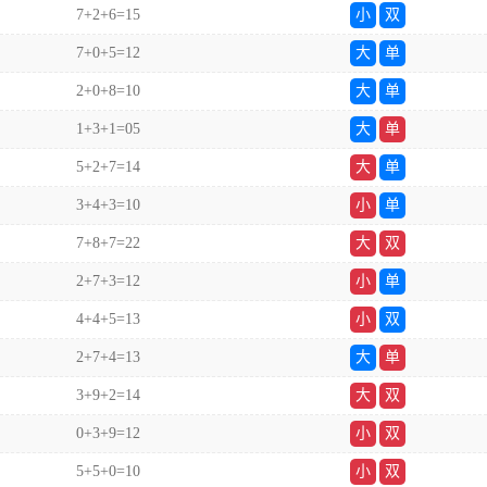
7+2+6=15
小
双
7+0+5=12
大
单
2+0+8=10
大
单
1+3+1=05
大
单
5+2+7=14
大
单
3+4+3=10
小
单
7+8+7=22
大
双
2+7+3=12
小
单
4+4+5=13
小
双
2+7+4=13
大
单
3+9+2=14
大
双
0+3+9=12
小
双
5+5+0=10
小
双