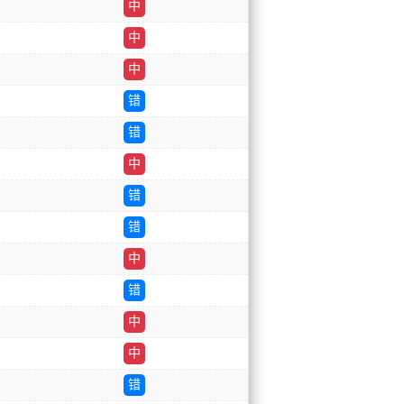
中
中
中
错
错
中
错
错
中
错
中
中
错