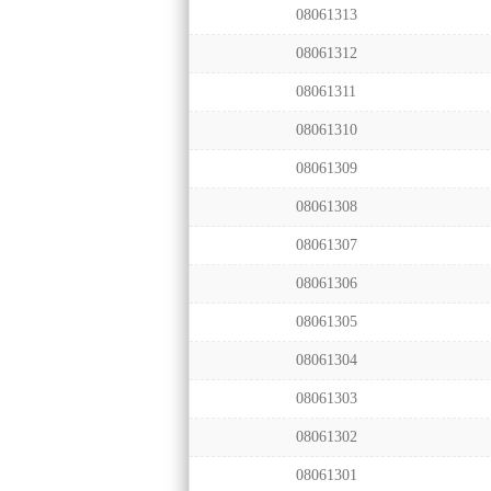
08061313
08061312
08061311
08061310
08061309
08061308
08061307
08061306
08061305
08061304
08061303
08061302
08061301