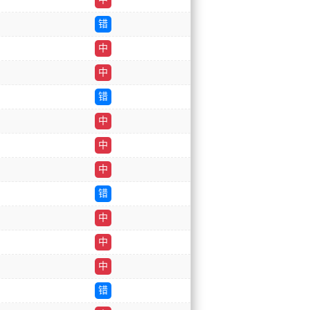
错
中
中
错
中
中
中
错
中
中
中
错