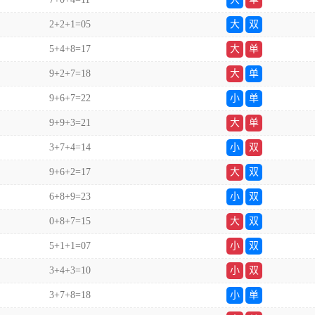
2+2+1=05
大
双
5+4+8=17
大
单
9+2+7=18
大
单
9+6+7=22
小
单
9+9+3=21
大
单
3+7+4=14
小
双
9+6+2=17
大
双
6+8+9=23
小
双
0+8+7=15
大
双
5+1+1=07
小
双
3+4+3=10
小
双
3+7+8=18
小
单