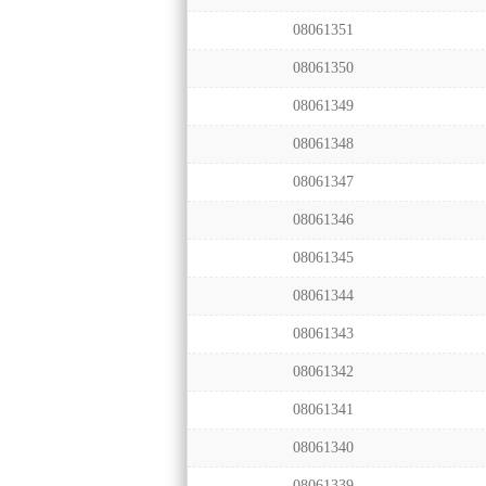
08061351
08061350
08061349
08061348
08061347
08061346
08061345
08061344
08061343
08061342
08061341
08061340
08061339