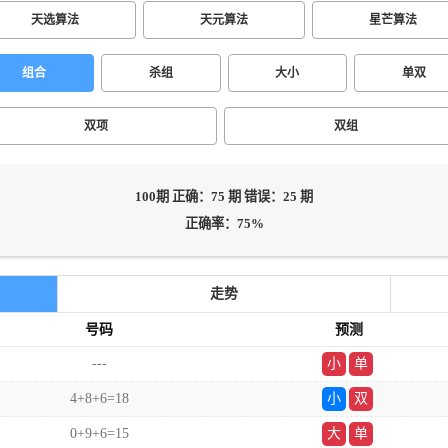
天选算法
天元算法
星芒算法
组合
杀组
大小
单双
双项
双组
100期 正确：75 期 错误：25 期
正确率：75%
走势
号码
预测
---
小
单
4+8+6=18
小
双
0+9+6=15
大
单