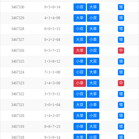
3467330
9+5+0=14
小双
大单
错
3467329
4+1+4=09
大单
小双
错
3467328
6+6+1=13
小双
大单
错
3467327
0+2+2=04
大双
小单
错
3467326
9+5+7=21
大单
小双
中
3467325
1+3+8=12
小单
大双
错
3467324
7+1+1=09
小双
大单
错
3467323
2+4+3=09
小单
大双
中
3467322
3+5+3=11
小双
大单
错
3467321
3+0+1=04
大双
小单
错
3467320
1+4+2=07
大单
小双
错
3467319
8+8+7=23
小单
大双
错
3467318
9+5+0=14
大单
小双
错