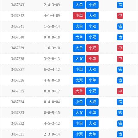
3467343
2+4+3=09
大单
小双
错
3467342
4+1+4=09
小单
大双
中
3467341
1+5+8=14
大单
小双
错
3467340
9+0+9=18
大单
小双
错
3467339
1+6+3=10
大单
小双
中
3467338
3+2+8=13
大双
小单
中
3467337
6+2+4=12
小单
大双
错
3467336
4+6+0=10
大双
小单
错
3467335
8+0+9=17
大单
小双
中
3467334
0+4+0=04
小单
大双
错
3467333
0+6+9=15
大双
小单
错
3467332
4+5+3=12
小单
大双
错
3467331
2+3+9=14
小双
大单
错