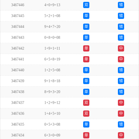
3467446
4+0+9=13
双
错
3467445
5+2+1=08
单
错
3467444
9+4+7=20
单
错
3467443
0+8+0=08
单
错
3467442
1+9+1=11
单
中
3467441
6+5+8=19
单
中
3467440
1+2+5=08
单
错
3467439
9+1+8=18
单
错
3467438
8+9+3=20
单
错
3467437
1+2+9=12
双
中
3467436
1+4+5=10
双
中
3467435
0+5+3=08
单
错
3467434
6+3+0=09
单
中