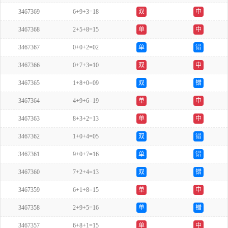
3467369
6+9+3=18
双
中
3467368
2+5+8=15
单
中
3467367
0+0+2=02
单
错
3467366
0+7+3=10
双
中
3467365
1+8+0=09
双
错
3467364
4+9+6=19
单
中
3467363
8+3+2=13
单
中
3467362
1+0+4=05
双
错
3467361
9+0+7=16
单
错
3467360
7+2+4=13
双
错
3467359
6+1+8=15
单
中
3467358
2+9+5=16
单
错
3467357
6+8+1=15
单
中