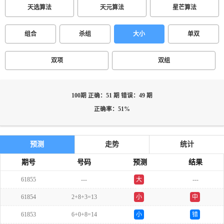
天选算法
天元算法
星芒算法
组合
杀组
大小
单双
双项
双组
100期 正确：51 期 错误：49 期
正确率：51%
预测
走势
统计
期号
号码
预测
结果
61855
---
大
---
双
61854
2+8+3=13
小
中
61853
6+0+8=14
小
错