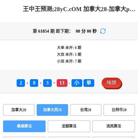
王中王预测;28yC.cOM 加拿大28-加拿大pc开奖官网网站|pc28加拿大官网|加拿大28开奖结果预测官网在线|加拿大28pc预测结果查询
第
61854
期 距下期：
00
分
00
秒
大单
未开:
6
期
大双
未开:
1
期
小双
未开:
7
期
2
8
3
13
小
单
咪牌
+
+
=
-
加拿大28
加拿大西28
台湾28
比特币28
桑烟算法
龙御算法
流岚算法