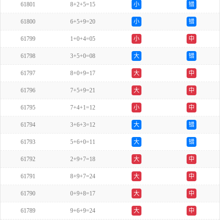
61801
8+2+5=15
小
错
61800
6+5+9=20
小
错
61799
1+0+4=05
小
中
61798
3+5+0=08
大
错
61797
8+0+9=17
大
中
61796
7+5+9=21
大
中
61795
7+4+1=12
小
中
61794
3+6+3=12
大
错
61793
5+6+0=11
大
错
61792
2+9+7=18
大
中
61791
8+9+7=24
大
中
61790
0+9+8=17
大
中
61789
9+6+9=24
大
中