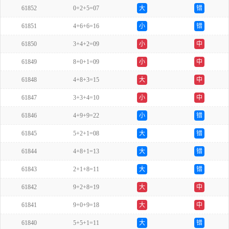
61852
0+2+5=07
大
错
61851
4+6+6=16
小
错
61850
3+4+2=09
小
中
61849
8+0+1=09
小
中
61848
4+8+3=15
大
中
61847
3+3+4=10
小
中
61846
4+9+9=22
小
错
61845
5+2+1=08
大
错
61844
4+8+1=13
大
错
61843
2+1+8=11
大
错
61842
9+2+8=19
大
中
61841
9+0+9=18
大
中
61840
5+5+1=11
大
错