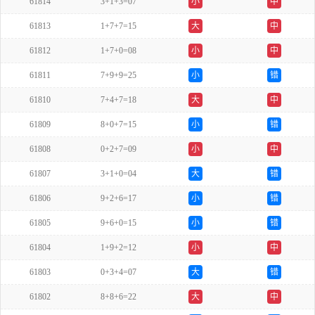
61814
3+1+3=07
小
中
61813
1+7+7=15
大
中
61812
1+7+0=08
小
中
61811
7+9+9=25
小
错
61810
7+4+7=18
大
中
61809
8+0+7=15
小
错
61808
0+2+7=09
小
中
61807
3+1+0=04
大
错
61806
9+2+6=17
小
错
61805
9+6+0=15
小
错
61804
1+9+2=12
小
中
61803
0+3+4=07
大
错
61802
8+8+6=22
大
中