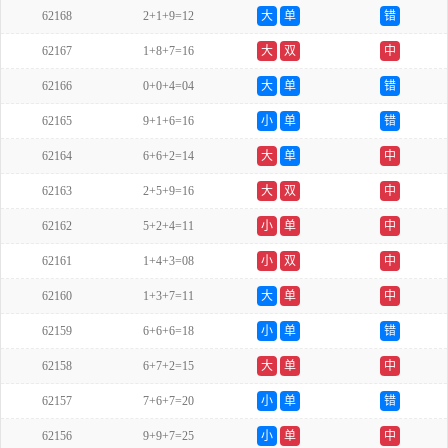
62168
2+1+9=12
大
单
错
62167
1+8+7=16
大
双
中
62166
0+0+4=04
大
单
错
62165
9+1+6=16
小
单
错
62164
6+6+2=14
大
单
中
62163
2+5+9=16
大
双
中
62162
5+2+4=11
小
单
中
62161
1+4+3=08
小
双
中
62160
1+3+7=11
大
单
中
62159
6+6+6=18
小
单
错
62158
6+7+2=15
大
单
中
62157
7+6+7=20
小
单
错
62156
9+9+7=25
小
单
中