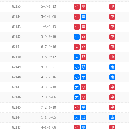
62155
5+7+1=13
小
单
中
62154
5+2+1=08
小
单
中
62153
1+3+9=13
小
单
中
62152
3+9+6=18
小
双
中
62151
6+7+3=16
大
双
中
62150
3+6+3=12
大
双
中
62149
9+9+3=21
小
双
错
62148
4+5+7=16
小
单
错
62147
4+3+3=10
大
双
中
62146
2+0+4=06
大
双
中
62145
7+2+1=10
小
单
中
62144
1+1+3=05
大
双
错
62143
4+1+1=06
小
单
中