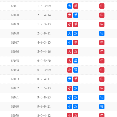
62091
1+5+3=09
大
单
中
62090
2+8+4=14
大
单
中
62089
1+9+3=13
小
单
中
62088
2+0+9=11
大
双
错
62087
4+8+3=15
小
单
中
62086
5+7+4=16
大
双
中
62085
6+9+5=20
大
单
中
62084
6+0+3=09
小
双
中
62083
0+7+4=11
大
单
中
62082
2+6+5=13
小
双
中
62081
9+6+8=23
小
双
错
62080
9+3+9=21
小
双
错
62079
8+0+4=12
小
双
中