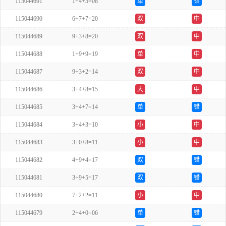
115044691
1+4+3=08
单
错
115044690
6+7+7=20
双
中
115044689
9+3+8=20
双
中
115044688
1+9+9=19
单
中
115044687
9+3+2=14
双
中
115044686
3+4+8=15
大
中
115044685
3+4+7=14
单
错
115044684
3+4+3=10
小
中
115044683
3+0+8=11
小
中
115044682
4+9+4=17
双
错
115044681
3+9+5=17
双
错
115044680
7+2+2=11
小
中
115044679
2+4+0=06
单
错